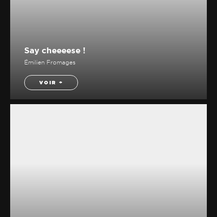
Say cheeeese !
Émilien Fromages
VOIR +