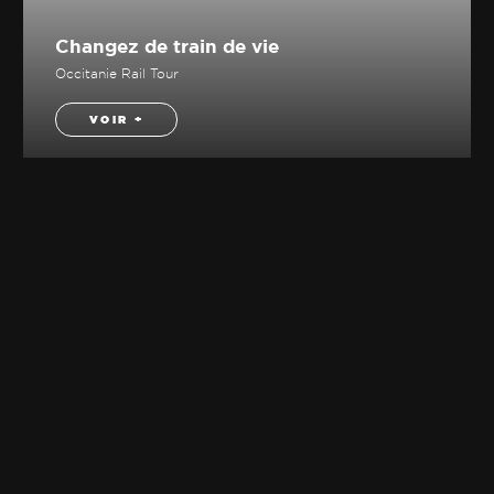
Changez de train de vie
Occitanie Rail Tour
VOIR +
Adresse
INSTAGRAM
7 rue de Maguelone
FACEBOOK
Immeuble Le Monceau
34000 Montpellier
LINKEDIN