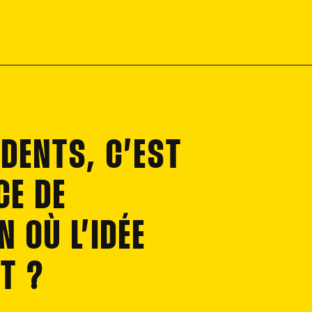
IDENTS, C’EST
CE DE
 OÙ L’IDÉE
UT ?