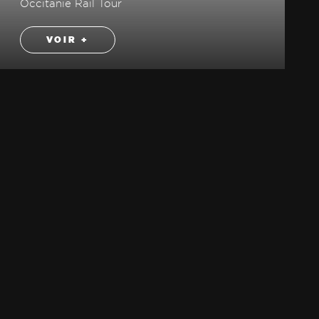
Occitanie Rail Tour
VOIR +
Plan du site
INSTAGRAM
Politique RSE
FACEBOOK
LINKEDIN