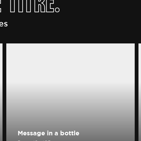
 TITRE.
es
Message in a bottle