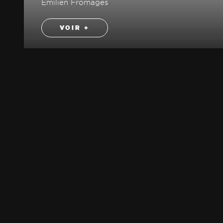
Émilien Fromages
VOIR +