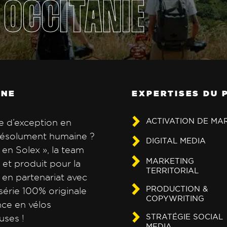
 OCCITANIE
GNE
EXPERTISES DU 
ACTIVATION DE MA
e d’exception en
 résolument humaine ?
DIGITAL MEDIA
en Solex », la team
MARKETING
et produit pour la
TERRITORIAL
 en partenariat avec
PRODUCTION &
érie 100% originale
COPYWRITING
nce en vélos
STRATÉGIE SOCIAL
uses !
MEDIA